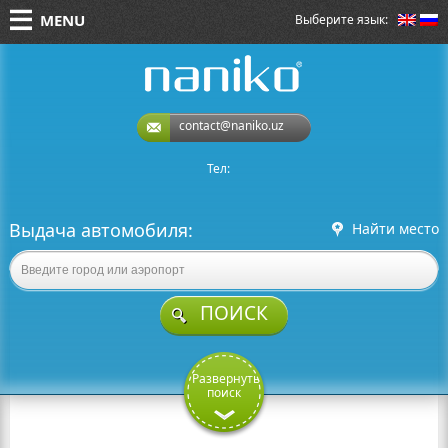
MENU
Выберите язык:
naniko rent a car
contact@naniko.uz
Тел:
Выдача автомобиля:
Найти место
ПОИСК
Развернуть
поиск