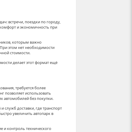
ч: встречи, поездки по городу,
 комфорт и экономичность при
ников, которым важно
 При этом нет необходимости
чной стоимости.
мости делает этот формат ещё
дования, требуется более
нг позволяет использовать
х автомобилей без покупки.
и служб доставки, где транспорт
быстро увеличить автопарк в
е и контроль технического