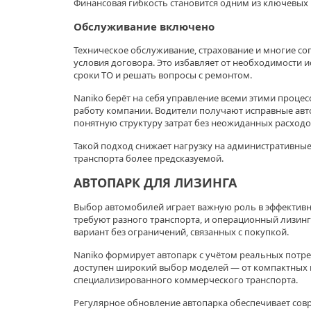
Финансовая гибкость становится одним из ключевых
Обслуживание включено
Техническое обслуживание, страхование и многие со
условия договора. Это избавляет от необходимости и
сроки ТО и решать вопросы с ремонтом.
Naniko берёт на себя управление всеми этими проце
работу компании. Водители получают исправные ав
понятную структуру затрат без неожиданных расходо
Такой подход снижает нагрузку на административные
транспорта более предсказуемой.
АВТОПАРК ДЛЯ ЛИЗИНГА
Выбор автомобилей играет важную роль в эффективно
требуют разного транспорта, и операционный лизин
вариант без ограничений, связанных с покупкой.
Naniko формирует автопарк с учётом реальных потреб
доступен широкий выбор моделей — от компактных 
специализированного коммерческого транспорта.
Регулярное обновление автопарка обеспечивает совр