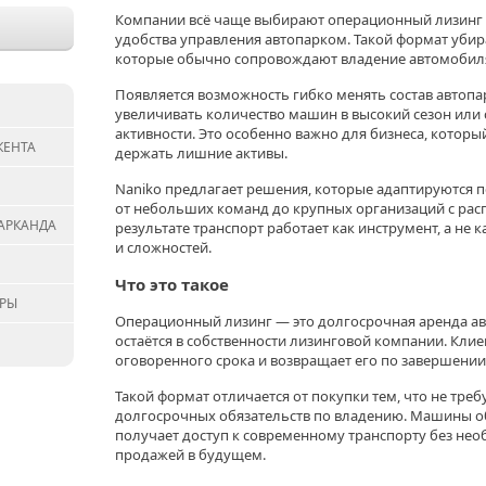
Компании всё чаще выбирают операционный лизинг не
удобства управления автопарком. Такой формат убир
которые обычно сопровождают владение автомобил
Появляется возможность гибко менять состав автопар
увеличивать количество машин в высокий сезон или
активности. Это особенно важно для бизнеса, который
КЕНТА
держать лишние активы.
Naniko предлагает решения, которые адаптируются 
от небольших команд до крупных организаций с расп
АРКАНДА
результате транспорт работает как инструмент, а не 
и сложностей.
Что это такое
АРЫ
Операционный лизинг — это долгосрочная аренда ав
остаётся в собственности лизинговой компании. Клие
оговоренного срока и возвращает его по завершении
Такой формат отличается от покупки тем, что не требу
долгосрочных обязательств по владению. Машины об
получает доступ к современному транспорту без нео
продажей в будущем.