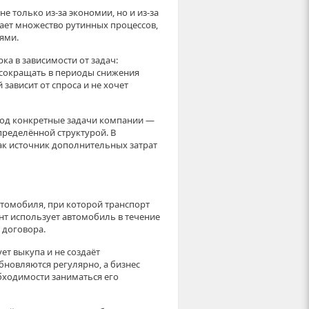
 только из-за экономии, но и из-за
ает множество рутинных процессов,
ями.
ка в зависимости от задач:
 сокращать в периоды снижения
 зависит от спроса и не хочет
под конкретные задачи компании —
ределённой структурой. В
как источник дополнительных затрат
томобиля, при которой транспорт
нт использует автомобиль в течение
 договора.
ет выкупа и не создаёт
новляются регулярно, а бизнес
бходимости заниматься его