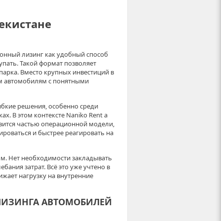
екистане
онный лизинг как удобный способ
пать. Такой формат позволяет
опарка. Вместо крупных инвестиций в
ым автомобилям с понятными
гибкие решения, особенно среди
х. В этом контексте Naniko Rent a
овится частью операционной модели,
ироваться и быстрее реагировать на
м. Нет необходимости закладывать
ания затрат. Всё это уже учтено в
ижает нагрузку на внутренние
ЛИЗИНГА АВТОМОБИЛЕЙ