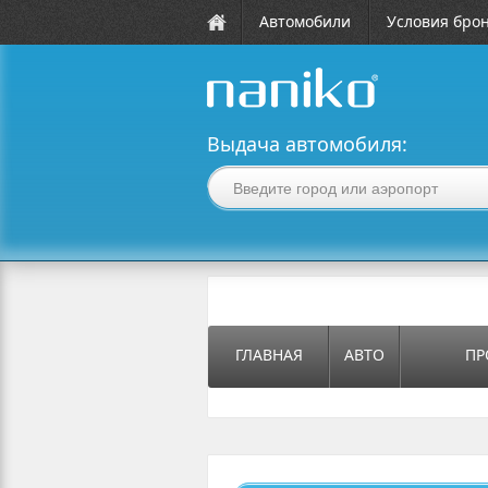
Автомобили
Условия бро
naniko rent a car
Выдача автомобиля:
ГЛАВНАЯ
АВТО
ПР